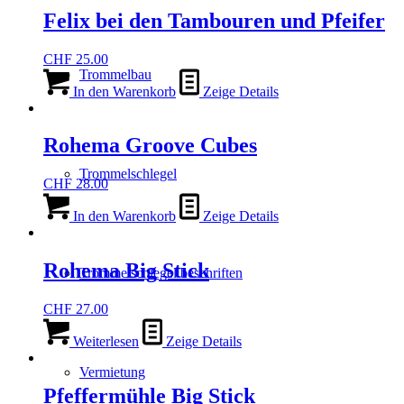
Felix bei den Tambouren und Pfeifer
CHF
25.00
Trommelbau
In den Warenkorb
Zeige Details
Rohema Groove Cubes
Trommelschlegel
CHF
28.00
In den Warenkorb
Zeige Details
Rohema Big Stick
Trommelschlegel beschriften
CHF
27.00
Weiterlesen
Zeige Details
Vermietung
Pfeffermühle Big Stick