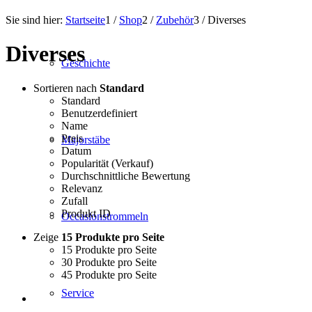
Sie sind hier:
Startseite
1
/
Shop
2
/
Zubehör
3
/
Diverses
Diverses
Geschichte
Sortieren nach
Standard
Standard
Benutzerdefiniert
Name
Preis
Majorstäbe
Datum
Popularität (Verkauf)
Durchschnittliche Bewertung
Relevanz
Zufall
Produkt ID
Occasionstrommeln
Zeige
15 Produkte pro Seite
15 Produkte pro Seite
30 Produkte pro Seite
45 Produkte pro Seite
Service