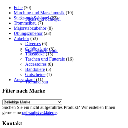
Felle
(30)
Marching und Marschmusik
(10)
Sticks und Schlegel
(23)
Sticks und Schlegel
Trommelbau
(7)
Majorstabzubehör
(8)
Übungszubehör
(28)
Zubehör
(53)
Diverses
(6)
Gehörschutz
(5)
Majorstabzubehör
Taktstöcke
(15)
Taschen und Futterale
(16)
Accessoires
(8)
Bandoliere
(5)
Gutscheine
(1)
Ausverkauf
(11)
Trommelbau
Filter nach Marke
Suchen Sie ein nicht aufgeführtes Produkt? Wir erstellen Ihnen
gerne eine
persönliche Offerte
.
Übungszubehör
Kontakt