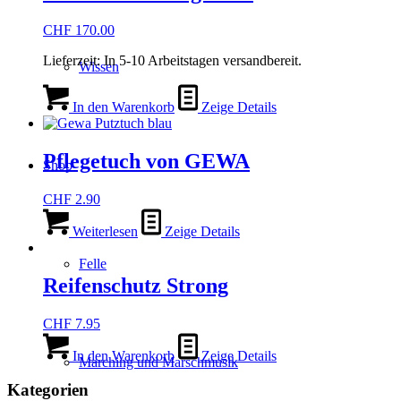
CHF
170.00
Lieferzeit:
In 5-10 Arbeitstagen versandbereit.
Wissen
In den Warenkorb
Zeige Details
Pflegetuch von GEWA
Shop
CHF
2.90
Weiterlesen
Zeige Details
Felle
Reifenschutz Strong
CHF
7.95
In den Warenkorb
Zeige Details
Marching und Marschmusik
Kategorien