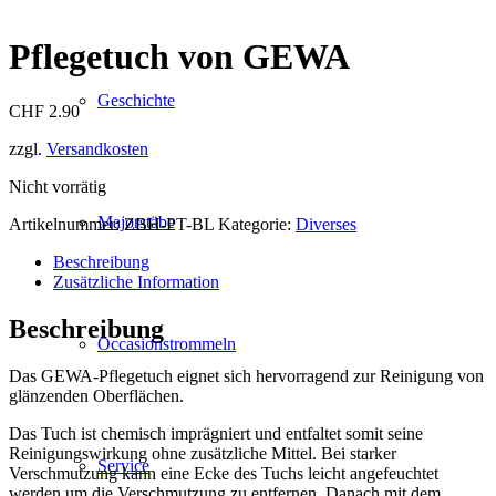
Pflegetuch von GEWA
Geschichte
CHF
2.90
zzgl.
Versandkosten
Nicht vorrätig
Majorstäbe
Artikelnummer:
ZBH-PT-BL
Kategorie:
Diverses
Beschreibung
Zusätzliche Information
Beschreibung
Occasionstrommeln
Das GEWA-Pflegetuch eignet sich hervorragend zur Reinigung von
glänzenden Oberflächen.
Das Tuch ist chemisch imprägniert und entfaltet somit seine
Reinigungswirkung ohne zusätzliche Mittel. Bei starker
Service
Verschmutzung kann eine Ecke des Tuchs leicht angefeuchtet
werden um die Verschmutzung zu entfernen. Danach mit dem