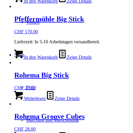
In den Warenkorb
Zeige Details
Pfeffermühle Big Stick
Wissen
CHF
170.00
Lieferzeit:
In 5-10 Arbeitstagen versandbereit.
Shop
In den Warenkorb
Zeige Details
Rohema Big Stick
Felle
CHF
27.00
Weiterlesen
Zeige Details
Rohema Groove Cubes
Marching und Marschmusik
CHF
28.00