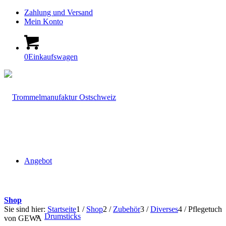
Zahlung und Versand
Mein Konto
0
Einkaufswagen
Angebot
Shop
Sie sind hier:
Startseite
1
/
Shop
2
/
Zubehör
3
/
Diverses
4
/
Pflegetuch
Drumsticks
von GEWA