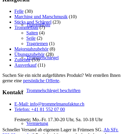
Felle
(30)
Marching und Marschmusik
(10)
Sticks und Schlegel
(23)
Trommelbau
Trommelbau
(7)
Saiten
(4)
Seile
(2)
Tragriemen
(1)
Majorstabzubehör
(8)
Übungszubehör
(28)
Trommelschlegel
Zubehör
(53)
Ausverkauf
(11)
Suchen Sie ein nicht aufgeführtes Produkt? Wir erstellen Ihnen
gerne eine
persönliche Offerte
.
Trommelschlegel beschriften
Kontakt
E-Mail: info@trommelmanufaktur.ch
Telefon: +41 81 552 07 00
Festnetz; Mo.-Fr. 17.30-20 Uhr, Sa. 10-18 Uhr
Vermietung
Schneller Versand ab eigenem Lager in Frümsen SG.
Ab SFr.