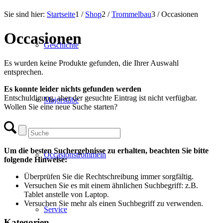
Sie sind hier:
Startseite
1
/
Shop
2
/
Trommelbau
3
/
Occasionen
Occasionen
Geschichte
Es wurden keine Produkte gefunden, die Ihrer Auswahl
entsprechen.
Es konnte leider nichts gefunden werden
Entschuldigung, aber der gesuchte Eintrag ist nicht verfügbar.
Majorstäbe
Wollen Sie eine neue Suche starten?
Um die besten Suchergebnisse zu erhalten, beachten Sie bitte
Occasionstrommeln
folgende Hinweise:
Überprüfen Sie die Rechtschreibung immer sorgfältig.
Versuchen Sie es mit einem ähnlichen Suchbegriff: z.B.
Tablet anstelle von Laptop.
Versuchen Sie mehr als einen Suchbegriff zu verwenden.
Service
Kategorien