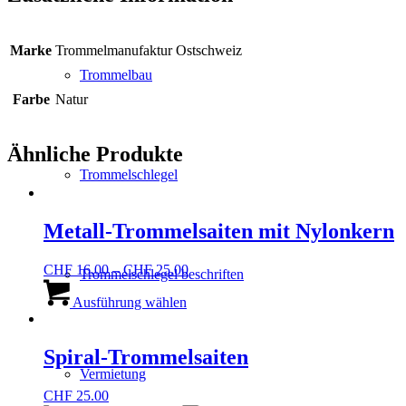
Marke
Trommelmanufaktur Ostschweiz
Trommelbau
Farbe
Natur
Ähnliche Produkte
Trommelschlegel
Metall-Trommelsaiten mit Nylonkern
CHF
16.00
–
CHF
25.00
Trommelschlegel beschriften
Dieses
Produkt
Ausführung wählen
weist
mehrere
Varianten
Spiral-Trommelsaiten
auf.
Vermietung
Die
CHF
25.00
Optionen