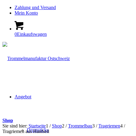
Zahlung und Versand
Mein Konto
0
Einkaufswagen
Angebot
Shop
Sie sind hier:
Startseite
1
/
Shop
2
/
Trommelbau
3
/
Tragriemen
4
/
Drumsticks
Tragriemen aus Hanfseil