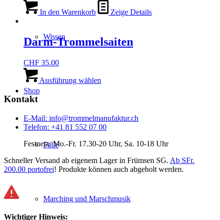
können
In den Warenkorb
Zeige Details
auf
der
Produktseite
Wissen
Darm-Trommelsaiten
gewählt
werden
CHF
35.00
Dieses
Produkt
Ausführung wählen
weist
Shop
mehrere
Kontakt
Varianten
auf.
E-Mail: info@trommelmanufaktur.ch
Die
Telefon: +41 81 552 07 00
Optionen
können
Festnetz; Mo.-Fr. 17.30-20 Uhr, Sa. 10-18 Uhr
Felle
auf
der
Schneller Versand ab eigenem Lager in Frümsen SG.
Ab SFr.
Produktseite
200.00 portofrei
! Produkte können auch abgeholt werden.
gewählt
werden
Marching und Marschmusik
Wichtiger Hinweis: