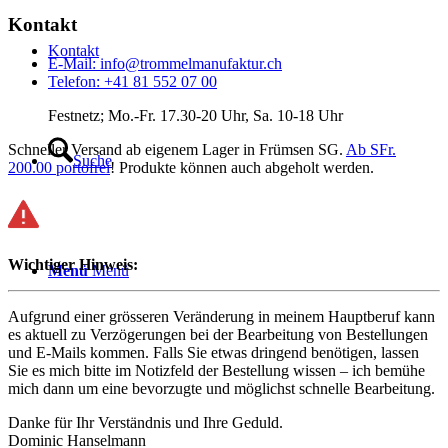
Kontakt
Kontakt
E-Mail: info@trommelmanufaktur.ch
Telefon: +41 81 552 07 00
Festnetz; Mo.-Fr. 17.30-20 Uhr, Sa. 10-18 Uhr
Schneller Versand ab eigenem Lager in Frümsen SG.
Ab SFr.
Suche
200.00 portofrei
! Produkte können auch abgeholt werden.
Wichtiger Hinweis:
Menü
Menü
Aufgrund einer grösseren Veränderung in meinem Hauptberuf kann
es aktuell zu Verzögerungen bei der Bearbeitung von Bestellungen
und E-Mails kommen. Falls Sie etwas dringend benötigen, lassen
Sie es mich bitte im Notizfeld der Bestellung wissen – ich bemühe
mich dann um eine bevorzugte und möglichst schnelle Bearbeitung.
Danke für Ihr Verständnis und Ihre Geduld.
Dominic Hanselmann