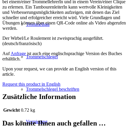
bei einem/einer TrommellehrerIn und in einem Verein/einer Clique
zu erlernen. Ein TambourenleiterIn kann wertvolle Kleinigkeiten
und Verbesserungsmöglichkeiten aufzeigen, mit denen das Ziel
schneller und erfolgreicher erreicht wird. Viele Grundlagen und
Übungen können über einen QR-Code online als Video abgerufen
Trommelbau
werden.
Der Wirbel/Le Roulement ist zweisprachig ausgeführt.
(deutsch/französisch)
Auf
Anfrage
ist auch eine englischsprachige Version des Buches
Trommelschlegel
erhältlich.
Upon your request, we can provide an English version of this
article.
Request this product in English
Trommelschlegel beschriften
Zusätzliche Information
Gewicht
0.72 kg
Vermietung
Das könnte Ihnen auch gefallen …