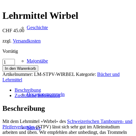
Lehrmittel Wirbel
Geschichte
CHF
45.00
zzgl.
Versandkosten
Vorrätig
Majorstäbe
Lehrmittel
Wirbel
In den Warenkorb
Menge
Artikelnummer:
LM-STPV-WIRBEL
Kategorie:
Bücher und
Lehrmittel
Beschreibung
Occasionstrommeln
Zusätzliche Information
Beschreibung
Mit dem Lehrmittel «Wirbel» des
Schweizerischen Tambouren- und
Pfeiferverbandes
(STPV) lässt sich sehr gut im Alleinstudium
Service
arbeiten und üben. Wir empfehlen aber unbedingt, das Trommeln