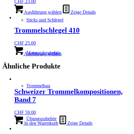
CHF
23.00
Ausführung wählen
Zeige Details
Sticks und Schlegel
Trommelschlegel 410
CHF
25.00
Dieses
Majorstabzubehör
Produkt
Ausführung wählen
weist
mehrere
Ähnliche Produkte
Varianten
auf.
Die
Optionen
Trommelbau
Schweizer Trommelkompositionen,
können
auf
Band 7
der
Produktseite
CHF
59.00
gewählt
werden
Übungszubehör
In den Warenkorb
Zeige Details