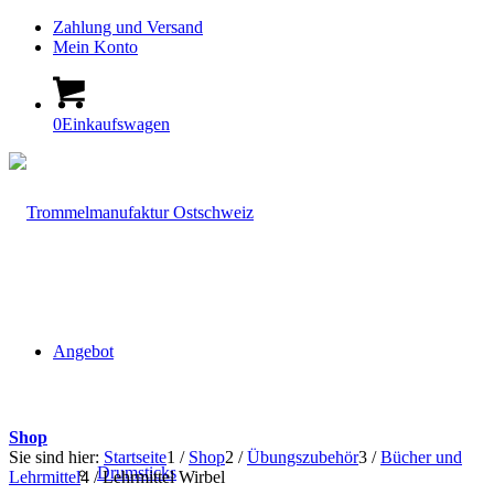
Zahlung und Versand
Mein Konto
0
Einkaufswagen
Angebot
Shop
Sie sind hier:
Startseite
1
/
Shop
2
/
Übungszubehör
3
/
Bücher und
Drumsticks
Lehrmittel
4
/
Lehrmittel Wirbel