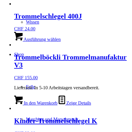
Trommelschlegel 400J
Wissen
CHF
24.00
Dieses
Produkt
Ausführung wählen
weist
mehrere
Shop
Varianten
Trommelböckli Trommelmanufaktur
auf.
V3
Die
Optionen
können
CHF
155.00
auf
Felle
der
Lieferzeit:
In 5-10 Arbeitstagen versandbereit.
Produktseite
gewählt
werden
In den Warenkorb
Zeige Details
Marching und Marschmusik
Kinder-Trommelschlegel K