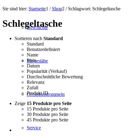
Sie sind hier:
Startseite
1
/
Shop
2
/
Schlagwort: Schlegeltasche
Schlegeltasche
Geschichte
Sortieren nach
Standard
Standard
Benutzerdefiniert
Name
Preis
Majorstäbe
Datum
Popularität (Verkauf)
Durchschnittliche Bewertung
Relevanz
Zufall
Produkt ID
Occasionstrommeln
Zeige
15 Produkte pro Seite
15 Produkte pro Seite
30 Produkte pro Seite
45 Produkte pro Seite
Service