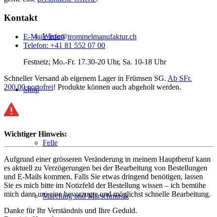
Kontakt
Wissen
E-Mail: info@trommelmanufaktur.ch
Telefon: +41 81 552 07 00
Festnetz; Mo.-Fr. 17.30-20 Uhr, Sa. 10-18 Uhr
Schneller Versand ab eigenem Lager in Frümsen SG.
Ab SFr.
200.00 portofrei
! Produkte können auch abgeholt werden.
Shop
Wichtiger Hinweis:
Felle
Aufgrund einer grösseren Veränderung in meinem Hauptberuf kann
es aktuell zu Verzögerungen bei der Bearbeitung von Bestellungen
und E-Mails kommen. Falls Sie etwas dringend benötigen, lassen
Sie es mich bitte im Notizfeld der Bestellung wissen – ich bemühe
mich dann um eine bevorzugte und möglichst schnelle Bearbeitung.
Marching und Marschmusik
Danke für Ihr Verständnis und Ihre Geduld.