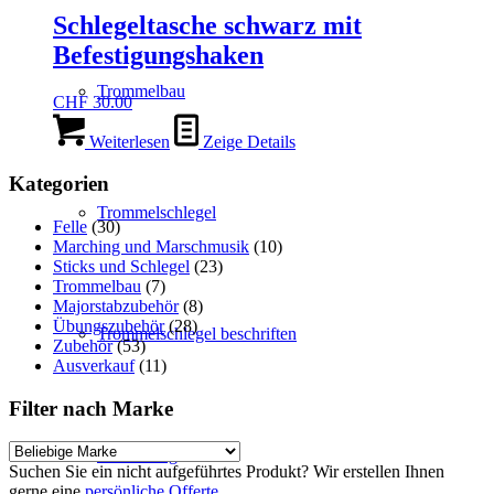
Schlegeltasche schwarz mit
Befestigungshaken
Trommelbau
CHF
30.00
Weiterlesen
Zeige Details
Kategorien
Trommelschlegel
Felle
(30)
Marching und Marschmusik
(10)
Sticks und Schlegel
(23)
Trommelbau
(7)
Majorstabzubehör
(8)
Übungszubehör
(28)
Trommelschlegel beschriften
Zubehör
(53)
Ausverkauf
(11)
Filter nach Marke
Vermietung
Suchen Sie ein nicht aufgeführtes Produkt? Wir erstellen Ihnen
gerne eine
persönliche Offerte
.